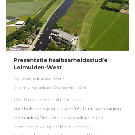
Presentatie haalbaarheidsstudie
Leimuiden-West
Algemeen
,
Leimuiden-West
Datum van publicatie: 12 september 2014
Op 10 september 2014 is door
voetbalvereniging Kickers ’69, tennisvereniging
Leimuiden, Vibu Projectontwikkeling en
gemeente Kaag en Braassem de